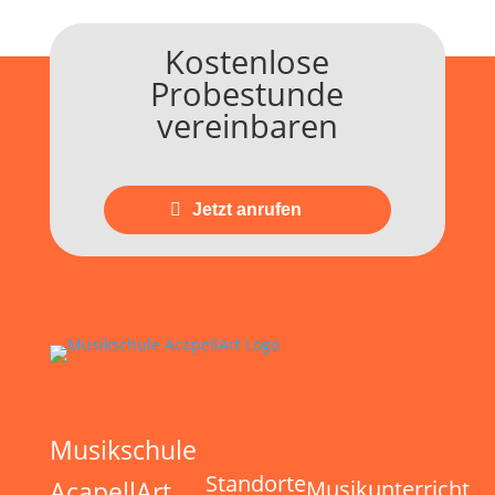
Kostenlose
Probestunde
vereinbaren
Jetzt anrufen
Musikschule
Standorte
AcapellArt
Musikunterricht